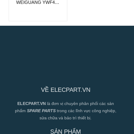
WEIGUANG YWF4D-
500S-137/35-G,
380VAC, 500mm
VỀ ELECPART.VN
ELECPART.VN
là đơn vị chuyên phân phối các sản
phẩm
SPARE PARTS
trong các lĩnh vực công nghiệp,
sửa chữa và bảo trì thiết bị.
SẢN PHẨM