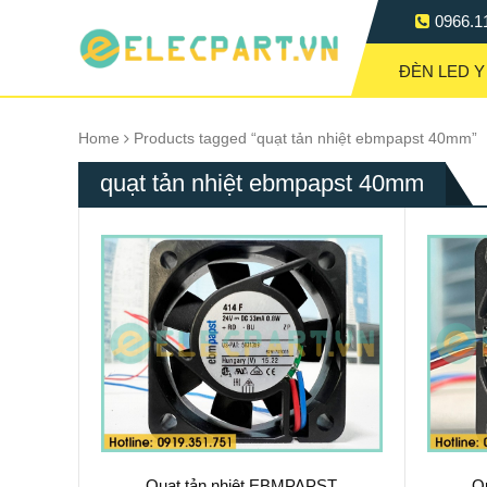
0966.1
ĐÈN LED Y
Home
Products tagged “quạt tản nhiệt ebmpapst 40mm”
quạt tản nhiệt ebmpapst 40mm
Quạt tản nhiệt EBMPAPST
Q