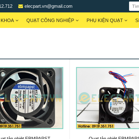
12.712
elecpart.vn@gmail.com
 KHOA
QUẠT CÔNG NGHIỆP
PHỤ KIỆN QUẠT
S
uạt tản nhiệt EBMPAPST
Quạt tản nhiệt EBMPAP