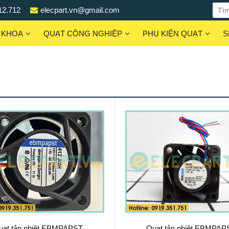
12.712
elecpart.vn@gmail.com
 KHOA
QUẠT CÔNG NGHIỆP
PHỤ KIỆN QUẠT
S
uạt tản nhiệt EBMPAPST
Quạt tản nhiệt EBMPAP