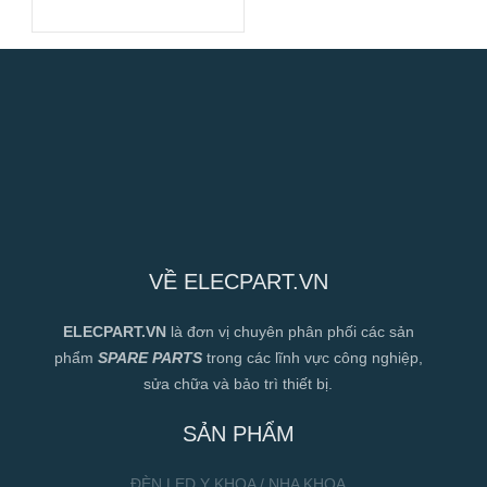
12V/24V/48V
VỀ ELECPART.VN
ELECPART.VN
là đơn vị chuyên phân phối các sản
phẩm
SPARE PARTS
trong các lĩnh vực công nghiệp,
sửa chữa và bảo trì thiết bị.
SẢN PHẨM
ĐÈN LED Y KHOA / NHA KHOA