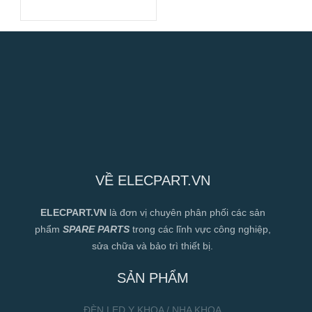
12V/24V/48V
VỀ ELECPART.VN
ELECPART.VN
là đơn vị chuyên phân phối các sản
phẩm
SPARE PARTS
trong các lĩnh vực công nghiệp,
sửa chữa và bảo trì thiết bị.
SẢN PHẨM
ĐÈN LED Y KHOA / NHA KHOA