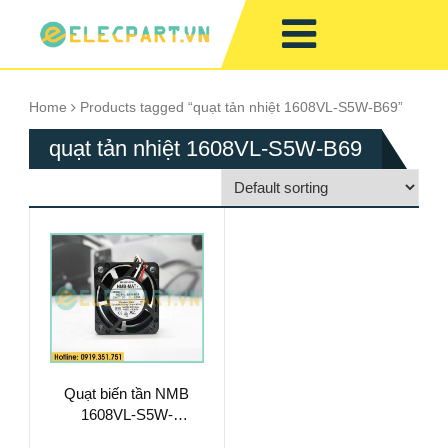
Home
Products tagged “quạt tản nhiệt 1608VL-S5W-B69”
quạt tản nhiệt 1608VL-S5W-B69
Quạt biến tần NMB
1608VL-S5W-
B69(A90L-0001-