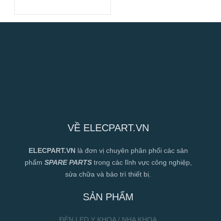
0575#A), 24VDC,
40x40x20mm
VỀ ELECPART.VN
ELECPART.VN
là đơn vị chuyên phân phối các sản
phẩm
SPARE PARTS
trong các lĩnh vực công nghiệp,
sửa chữa và bảo trì thiết bị.
SẢN PHẨM
ĐÈN LED Y KHOA / NHA KHOA