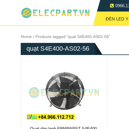
0966.1
ĐÈN LED Y
Home
Products tagged “quạt S4E400-AS02-56”
quạt S4E400-AS02-56
Quạt dàn lạnh EBMPAPST S4E400-