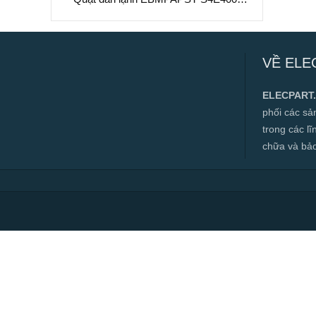
AS02-56, 230VAC, 400mm
Quạt dàn lạnh EBMPAPST S4E400-
AS02-56, 230VAC, 400mm
VỀ ELE
✅ Hàng mới 100%
✅ Bảo hành 12 tháng
ELECPART
✅ Cam kết đúng hàng chính hãng
phối các s
✅ Hàng luôn có sẵn, đa dạng mặt hàng.
trong các l
chữa và bảo t
✅ Hotline:
0966.112.712
Chính sách đại lý, số lượng lớn, công
trình vui lòng liên hệ để được tư vấn.
Read more