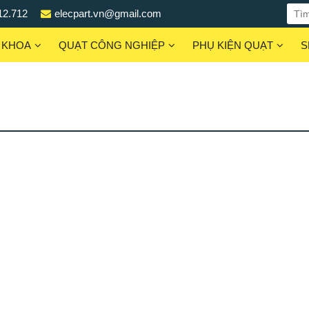
12.712
elecpart.vn@gmail.com
 KHOA
QUẠT CÔNG NGHIỆP
PHỤ KIỆN QUẠT
S