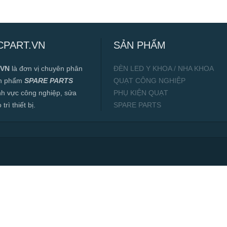
CPART.VN
SẢN PHẨM
.VN
là đơn vị chuyên phân
ĐÈN LED Y KHOA / NHA KHOA
ản phẩm
SPARE PARTS
QUẠT CÔNG NGHIỆP
ĩnh vực công nghiệp, sửa
PHỤ KIỆN QUẠT
rì thiết bị.
SPARE PARTS