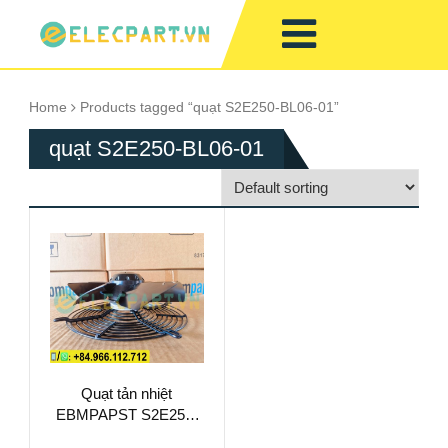
Home
Products tagged “quạt S2E250-BL06-01”
quạt S2E250-BL06-01
Quạt tản nhiệt
EBMPAPST S2E250-
BL06-01, 230VAC,