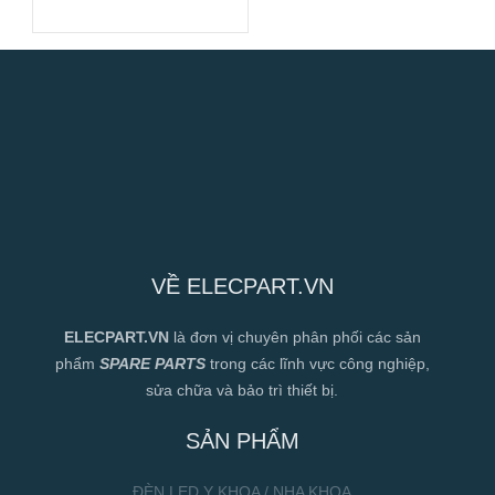
250mm
VỀ ELECPART.VN
ELECPART.VN
là đơn vị chuyên phân phối các sản
phẩm
SPARE PARTS
trong các lĩnh vực công nghiệp,
sửa chữa và bảo trì thiết bị.
SẢN PHẨM
ĐÈN LED Y KHOA / NHA KHOA