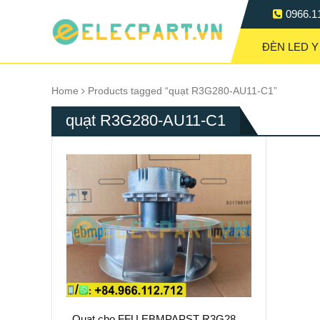
0966.1
ĐÈN LED Y
Home
Products tagged “quạt R3G280-AU11-C1”
quạt R3G280-AU11-C1
Quạt cho FFU EBMPAPST R3G280-