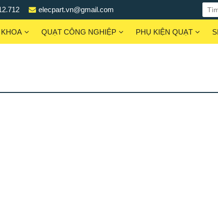
12.712
elecpart.vn@gmail.com
 KHOA
QUẠT CÔNG NGHIỆP
PHỤ KIỆN QUẠT
S