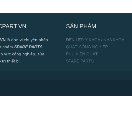
CPART.VN
SẢN PHẨM
.VN
là đơn vị chuyên phân
ĐÈN LED Y KHOA / NHA KHOA
ản phẩm
SPARE PARTS
QUẠT CÔNG NGHIỆP
ĩnh vực công nghiệp, sửa
PHỤ KIỆN QUẠT
rì thiết bị.
SPARE PARTS