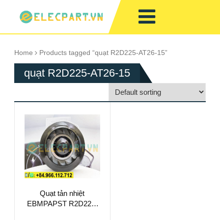
Home
Products tagged “quạt R2D225-AT26-15”
quạt R2D225-AT26-15
Quạt tản nhiệt
EBMPAPST R2D225-
AT26-15, 3 Pha