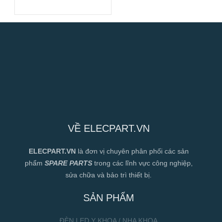
400VAC, 225mm
VỀ ELECPART.VN
ELECPART.VN
là đơn vị chuyên phân phối các sản
phẩm
SPARE PARTS
trong các lĩnh vực công nghiệp,
sửa chữa và bảo trì thiết bị.
SẢN PHẨM
ĐÈN LED Y KHOA / NHA KHOA