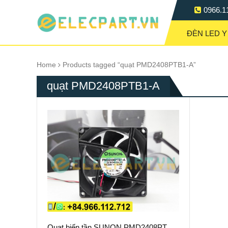
0966.1
ĐÈN LED Y
Home
Products tagged “quạt PMD2408PTB1-A”
quạt PMD2408PTB1-A
Quạt biến tần SUNON PMD2408PTB1-