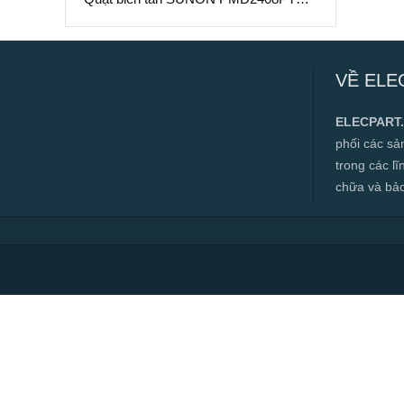
A, 24VDC, 80x80x25mm
Quạt biến tần SUNON PMD2408PTB1-
A, 24VDC, 80x80x25mm
VỀ ELE
✅ Hàng mới 100%
✅ Bảo hành 12 tháng
ELECPART
✅ Cam kết đúng hàng chính hãng
phối các s
✅ Hàng luôn có sẵn, đa dạng mặt hàng.
trong các l
chữa và bảo t
✅ Hotline:
0966.112.712
Chính sách đại lý, số lượng lớn, công
trình vui lòng liên hệ để được tư vấn.
Read more