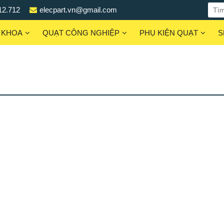
12.712
elecpart.vn@gmail.com
 KHOA
QUẠT CÔNG NGHIỆP
PHỤ KIỆN QUẠT
S