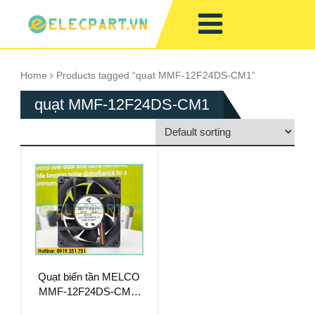
Home
Products tagged “quạt MMF-12F24DS-CM1”
quạt MMF-12F24DS-CM1
Quạt biến tần MELCO
MMF-12F24DS-CM1,
24VDC,