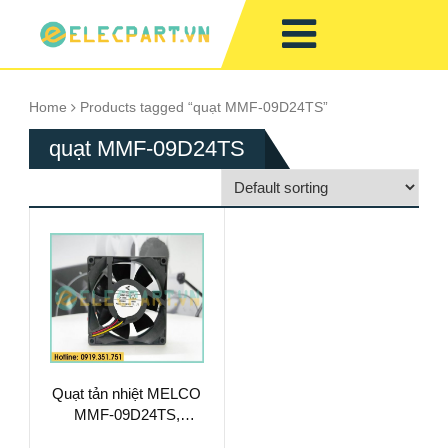
Home
Products tagged “quạt MMF-09D24TS”
quạt MMF-09D24TS
Quạt tản nhiệt MELCO
MMF-09D24TS,
24VDC, 92x92x25mm