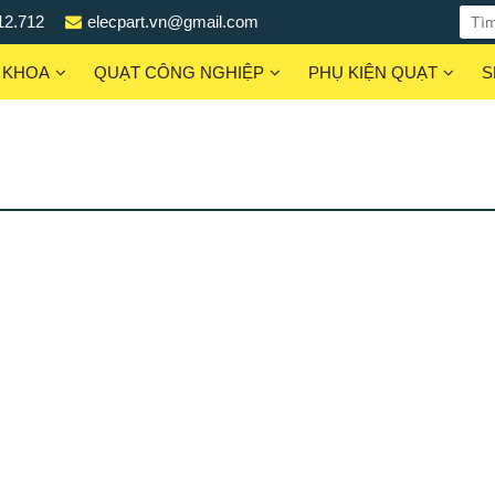
12.712
elecpart.vn@gmail.com
 KHOA
QUẠT CÔNG NGHIỆP
PHỤ KIỆN QUẠT
S