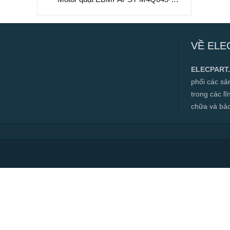
DA01-A4/C01 dùng cho tủ đông,
230VAC
Motor quạt EBMPAPST M4Q045-DA01-
A4/C01 dùng cho tủ đông, 230VAC
VỀ ELE
✅ Hàng mới 100%
✅ Bảo hành 12 tháng
ELECPART
✅ Cam kết đúng hàng chính hãng
phối các s
✅ Hàng luôn có sẵn, đa dạng mặt hàng.
trong các l
chữa và bảo t
✅ Hotline:
0966.112.712
Chính sách đại lý, số lượng lớn, công
trình vui lòng liên hệ để được tư vấn.
Read more