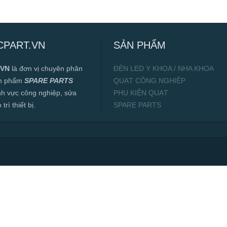
CPART.VN
SẢN PHẨM
.VN
là đơn vị chuyên phân
ĐÈN LED Y KHOA / NHA KHOA
ản phẩm
SPARE PARTS
QUẠT CÔNG NGHIỆP
ĩnh vực công nghiệp, sửa
PHỤ KIỆN QUẠT
rì thiết bị.
SPARE PARTS