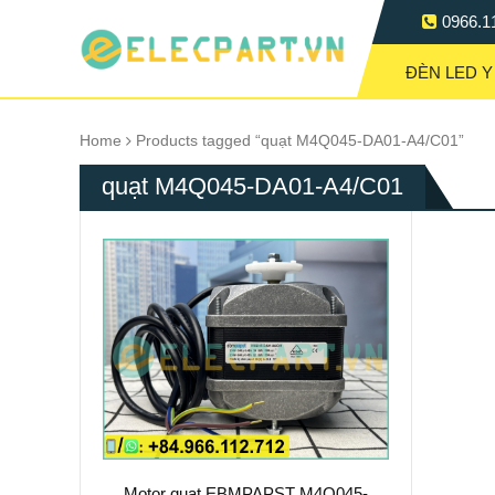
0966.1
ĐÈN LED Y
Home
Products tagged “quạt M4Q045-DA01-A4/C01”
quạt M4Q045-DA01-A4/C01
Motor quạt EBMPAPST M4Q045-