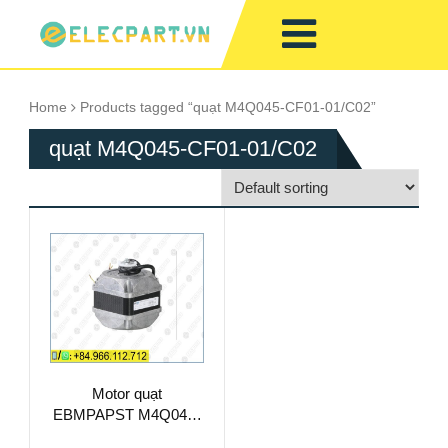
Home
Products tagged “quạt M4Q045-CF01-01/C02”
quạt M4Q045-CF01-01/C02
Motor quạt
EBMPAPST M4Q045-
CF01-01/C02 dùng cho