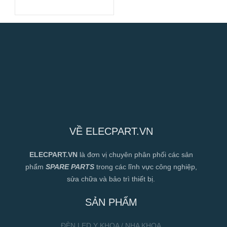
tủ đông, 230VAC
VỀ ELECPART.VN
ELECPART.VN
là đơn vị chuyên phân phối các sản
phẩm
SPARE PARTS
trong các lĩnh vực công nghiệp,
sửa chữa và bảo trì thiết bị.
SẢN PHẨM
ĐÈN LED Y KHOA / NHA KHOA