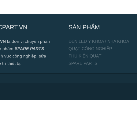
CPART.VN
SẢN PHẨM
.VN
là đơn vị chuyên phân
ĐÈN LED Y KHOA / NHA KHOA
ản phẩm
SPARE PARTS
QUẠT CÔNG NGHIỆP
ĩnh vực công nghiệp, sửa
PHỤ KIỆN QUẠT
rì thiết bị.
SPARE PARTS