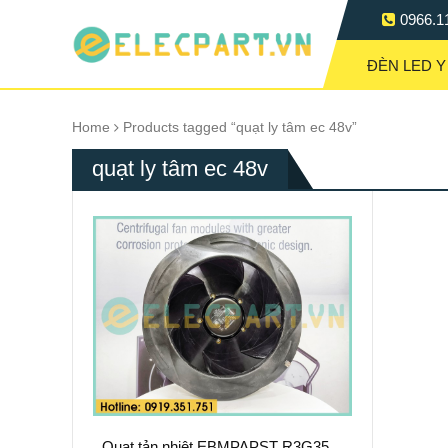
0966.1
ĐÈN LED Y
Home
Products tagged “quạt ly tâm ec 48v”
quạt ly tâm ec 48v
Quạt tản nhiệt EBMPAPST R3G355-