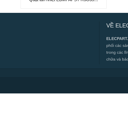
RP23-33, 48VDC, 355mm
Quạt tản nhiệt EBMPAPST R3G355-
RP23-33, 48VDC, 355mm
VỀ ELE
✅ Hàng mới 100%
✅ Bảo hành 12 tháng
ELECPART
✅ Cam kết đúng hàng chính hãng
phối các s
✅ Hàng luôn có sẵn, đa dạng mặt hàng.
trong các l
chữa và bảo t
✅ Hotline:
0966.112.712
Chính sách đại lý, số lượng lớn, công
trình vui lòng liên hệ để được tư vấn.
Read more