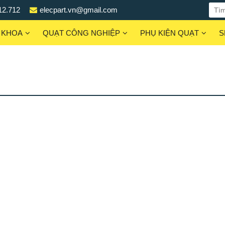
12.712
elecpart.vn@gmail.com
 KHOA
QUẠT CÔNG NGHIỆP
PHỤ KIỆN QUẠT
S