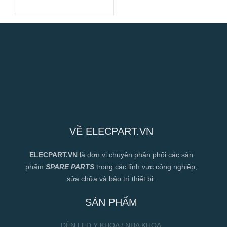
146mm
VỀ ELECPART.VN
ELECPART.VN
là đơn vị chuyên phân phối các sản
phẩm
SPARE PARTS
trong các lĩnh vực công nghiệp,
sửa chữa và bảo trì thiết bị.
SẢN PHẨM
ĐÈN LED Y KHOA / NHA KHOA