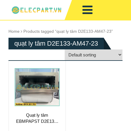
Home
Products tagged “quạt ly tâm D2E133-AM47-23”
quạt ly tâm D2E133-AM47-23
Quạt ly tâm
EBMPAPST D2E133-
AM47-23, 230VAC,