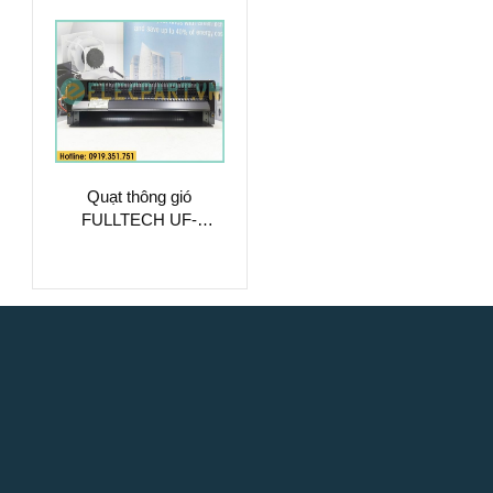
Quạt thông gió
FULLTECH UF-
9439CBP23HL,
230VAC, 94mm