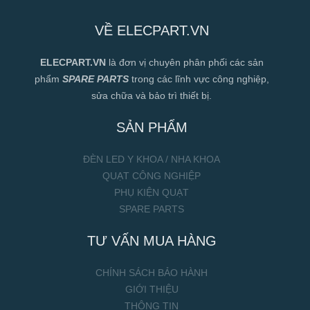
VỀ ELECPART.VN
ELECPART.VN
là đơn vị chuyên phân phối các sản
phẩm
SPARE PARTS
trong các lĩnh vực công nghiệp,
sửa chữa và bảo trì thiết bị.
SẢN PHẨM
ĐÈN LED Y KHOA / NHA KHOA
QUẠT CÔNG NGHIỆP
PHỤ KIỆN QUẠT
SPARE PARTS
TƯ VẤN MUA HÀNG
CHÍNH SÁCH BẢO HÀNH
GIỚI THIỆU
THÔNG TIN