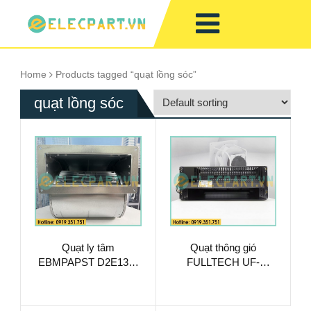
Home
Products tagged “quạt lồng sóc”
quạt lồng sóc
Quạt ly tâm
Quạt thông gió
EBMPAPST D2E133-
FULLTECH UF-
AM47-23, 230VAC,
9029CBP23HL,
133mm
230VAC, 90mm