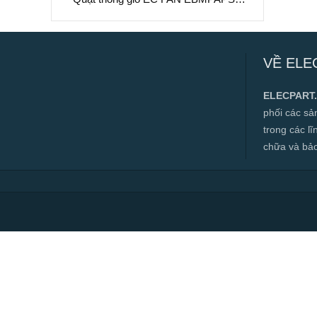
W3G800-GY21-63, 400VAC, 800mm
Quạt thông gió EC FAN EBMPAPST
W3G800-GY21-63, 400VAC, 800mm
VỀ ELE
✅ Hàng mới 100%
✅ Bảo hành 12 tháng
ELECPART
✅ Cam kết đúng hàng chính hãng
phối các s
✅ Hàng luôn có sẵn, đa dạng mặt hàng.
trong các l
chữa và bảo t
✅ Hotline:
0966.112.712
Chính sách đại lý, số lượng lớn, công
trình vui lòng liên hệ để được tư vấn.
Read more