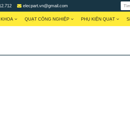
12.712
elecpart.vn@gmail.com
 KHOA
QUẠT CÔNG NGHIỆP
PHỤ KIỆN QUẠT
S