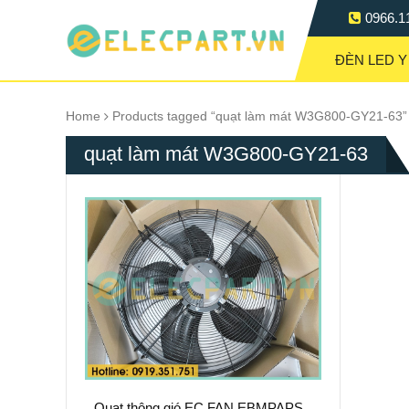
0966.1
ĐÈN LED Y
Home
Products tagged “quạt làm mát W3G800-GY21-63”
quạt làm mát W3G800-GY21-63
Quạt thông gió EC FAN EBMPAPST