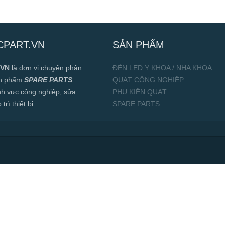
CPART.VN
SẢN PHẨM
.VN
là đơn vị chuyên phân
ĐÈN LED Y KHOA / NHA KHOA
ản phẩm
SPARE PARTS
QUẠT CÔNG NGHIỆP
ĩnh vực công nghiệp, sửa
PHỤ KIỆN QUẠT
rì thiết bị.
SPARE PARTS