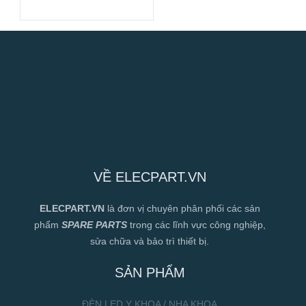
240VAC,
120x120x25mm
VỀ ELECPART.VN
ELECPART.VN
là đơn vị chuyên phân phối các sản
phẩm
SPARE PARTS
trong các lĩnh vực công nghiệp,
sửa chữa và bảo trì thiết bị.
SẢN PHẨM
ĐÈN LED Y KHOA / NHA KHOA