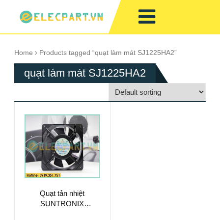
Home
Products tagged “quạt làm mát SJ1225HA2”
quạt làm mát SJ1225HA2
Quạt tản nhiệt
SUNTRONIX
SJ1225HA2, 220-