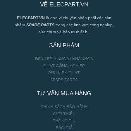
VỀ ELECPART.VN
ELECPART.VN
là đơn vị chuyên phân phối các sản
phẩm
SPARE PARTS
trong các lĩnh vực công nghiệp,
sửa chữa và bảo trì thiết bị.
SẢN PHẨM
ĐÈN LED Y KHOA / NHA KHOA
QUẠT CÔNG NGHIỆP
PHỤ KIỆN QUẠT
SPARE PARTS
TƯ VẤN MUA HÀNG
CHÍNH SÁCH BẢO HÀNH
GIỚI THIỆU
THÔNG TIN
BÁO GIÁ