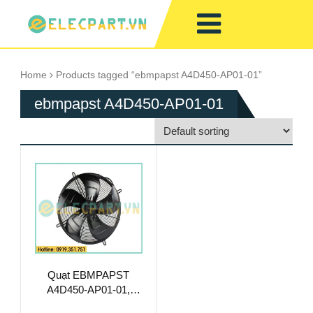
Home
Products tagged “ebmpapst A4D450-AP01-01”
ebmpapst A4D450-AP01-01
Quạt EBMPAPST
A4D450-AP01-01,
230/400VAC, 450mm