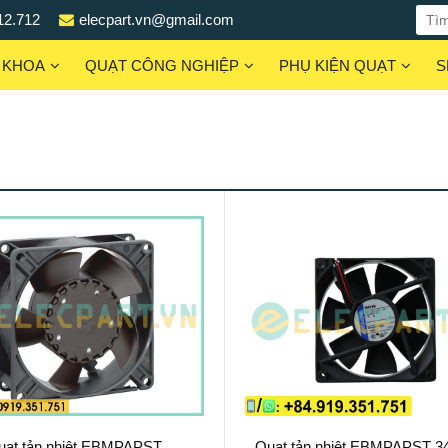
12.712
elecpart.vn@gmail.com
 KHOA
QUẠT CÔNG NGHIỆP
PHỤ KIỆN QUẠT
S
uạt tản nhiệt EBMPAPST
Quạt tản nhiệt EBMPAPST 3