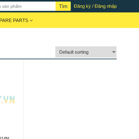
Đăng ký / Đăng nhập
PARE PARTS
414NH,