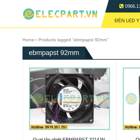
0966.1
ĐÈN LED Y
Home
Products tagged “ebmpapst 92mm”
ebmpapst 92mm
Quạt tản nhiệt EBMPAPST 3214JN,
Q