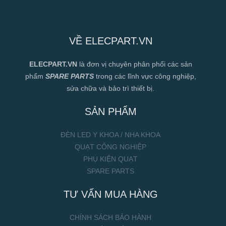
VỀ ELECPART.VN
ELECPART.VN
là đơn vị chuyên phân phối các sản
phẩm
SPARE PARTS
trong các lĩnh vực công nghiệp,
sửa chữa và bảo trì thiết bị.
SẢN PHẨM
ĐÈN LED Y KHOA / NHA KHOA
QUẠT CÔNG NGHIỆP
PHỤ KIỆN QUẠT
SPARE PARTS
TƯ VẤN MUA HÀNG
CHÍNH SÁCH BẢO HÀNH