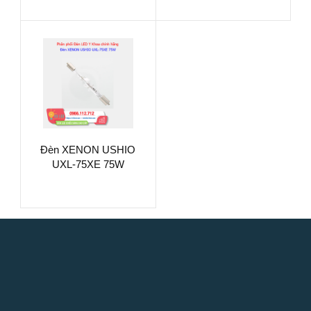
Ozone Free Short Arc
Đèn XENON USHIO
UXL-75XE 75W