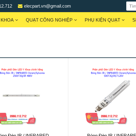
12.712
elecpart.vn@gmail.com
 KHOA
QUẠT CÔNG NGHIỆP
PHỤ KIỆN QUẠT
S
óng Đèn IR / INFRARED
Bóng Đèn IR / INFRAR