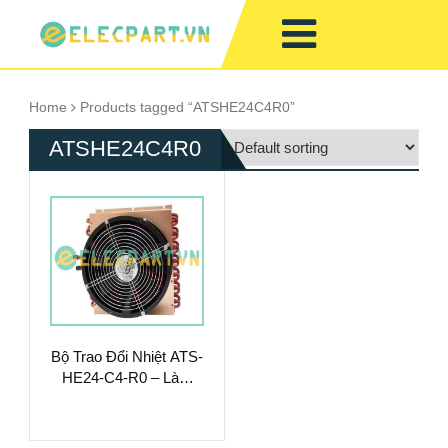
Home
Products tagged “ATSHE24C4R0”
ATSHE24C4R0
Bộ Trao Đổi Nhiệt ATS-
HE24-C4-R0 – Làm
Mát Chất Lỏng Hiệu
Suất Cao