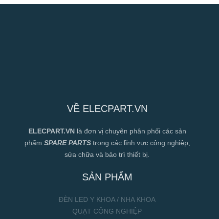
VỀ ELECPART.VN
ELECPART.VN
là đơn vị chuyên phân phối các sản
phẩm
SPARE PARTS
trong các lĩnh vực công nghiệp,
sửa chữa và bảo trì thiết bị.
SẢN PHẨM
ĐÈN LED Y KHOA / NHA KHOA
QUẠT CÔNG NGHIỆP