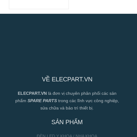
Hiệu Suất Cao
VỀ ELECPART.VN
ELECPART.VN
là đơn vị chuyên phân phối các sản
phẩm
SPARE PARTS
trong các lĩnh vực công nghiệp,
sửa chữa và bảo trì thiết bị.
SẢN PHẨM
ĐÈN LED Y KHOA / NHA KHOA