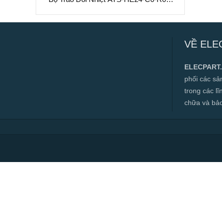
Làm Mát Chất Lỏng Hiệu Suất Cao
Bộ Trao Đổi Nhiệt ATS-HE24-C6-R0 –
Làm Mát Chất Lỏng Hiệu Suất Cao
VỀ ELE
✅ Hàng mới 100%
✅ Bảo hành 12 tháng
ELECPART
✅ Cam kết đúng hàng chính hãng
phối các s
✅ Hotline:
0966.112.712
trong các l
Chính sách đại lý, số lượng lớn, công
chữa và bảo t
trình vui lòng liên hệ để được tư vấn.
Read more