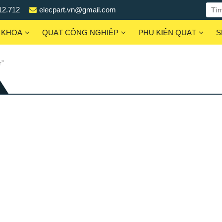
12.712
elecpart.vn@gmail.com
 KHOA
QUẠT CÔNG NGHIỆP
PHỤ KIỆN QUẠT
S
r”