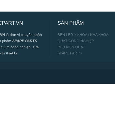
CPART.VN
SẢN PHẨM
.VN
là đơn vị chuyên phân
ĐÈN LED Y KHOA / NHA KHOA
ản phẩm
SPARE PARTS
QUẠT CÔNG NGHIỆP
ĩnh vực công nghiệp, sửa
PHỤ KIỆN QUẠT
rì thiết bị.
SPARE PARTS