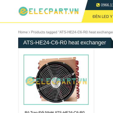
0966.1
ĐÈN LED Y
Home
Products tagged “ATS-HE24-C6-R0 heat exchange
ATS-HE24-C6-R0 heat exchanger
Bộ Trao Đổi Nhiệt ATS-HE24-C6-R0 –