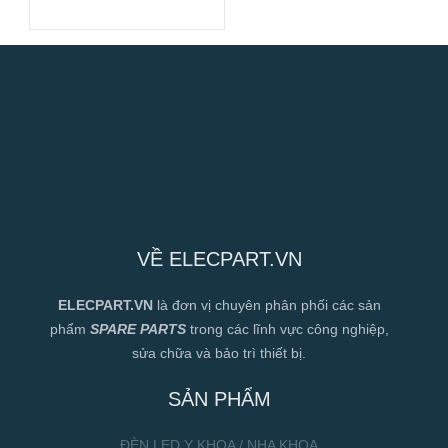
Hiệu Suất Cao
VỀ ELECPART.VN
ELECPART.VN
là đơn vị chuyên phân phối các sản
phẩm
SPARE PARTS
trong các lĩnh vực công nghiệp,
sửa chữa và bảo trì thiết bị.
SẢN PHẨM
ĐÈN LED Y KHOA / NHA KHOA