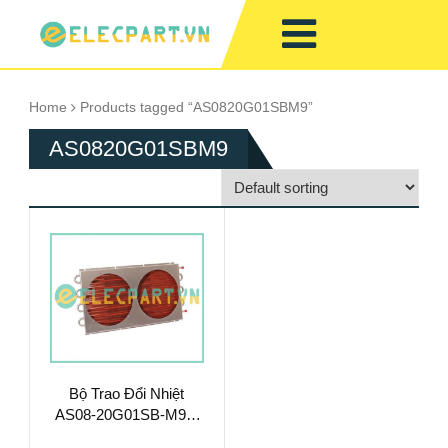
Home
Products tagged “AS0820G01SBM9”
AS0820G01SBM9
Bộ Trao Đổi Nhiệt
AS08-20G01SB-M9 –
Làm Mát Chất Lỏng