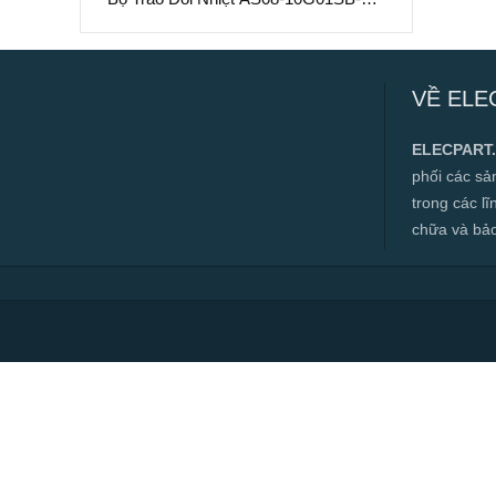
– Làm Mát Chất Lỏng Hiệu Suất Cao
Bộ Trao Đổi Nhiệt AS08-10G01SB-M9 –
Làm Mát Chất Lỏng Hiệu Suất Cao
VỀ ELE
✅ Hàng mới 100%
✅ Bảo hành 12 tháng
ELECPART
✅ Cam kết đúng hàng chính hãng
phối các s
✅ Hotline:
0966.112.712
trong các l
Chính sách đại lý, số lượng lớn, công
chữa và bảo t
trình vui lòng liên hệ để được tư vấn.
Read more