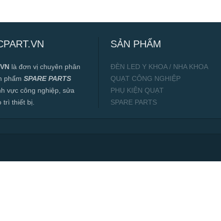
CPART.VN
SẢN PHẨM
.VN
là đơn vị chuyên phân
ĐÈN LED Y KHOA / NHA KHOA
ản phẩm
SPARE PARTS
QUẠT CÔNG NGHIỆP
ĩnh vực công nghiệp, sửa
PHỤ KIỆN QUẠT
rì thiết bị.
SPARE PARTS