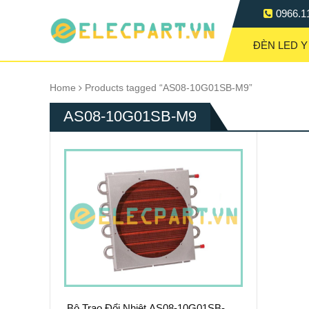
0966.1
ĐÈN LED Y
Home
Products tagged “AS08-10G01SB-M9”
AS08-10G01SB-M9
Bộ Trao Đổi Nhiệt AS08-10G01SB-M9