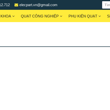
12.712
elecpart.vn@gmail.com
 KHOA
QUẠT CÔNG NGHIỆP
PHỤ KIỆN QUẠT
S