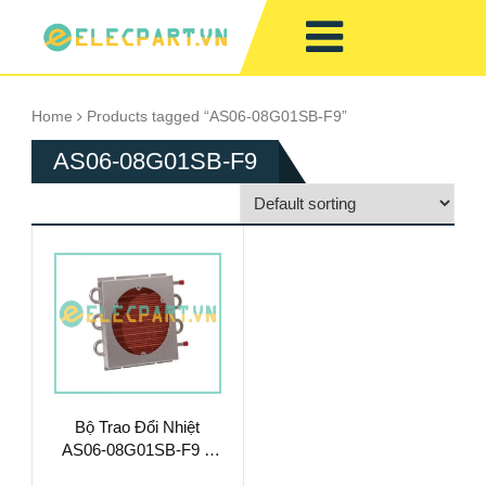
Home
Products tagged “AS06-08G01SB-F9”
AS06-08G01SB-F9
Bộ Trao Đổi Nhiệt
AS06-08G01SB-F9 –
Làm Mát Chất Lỏng