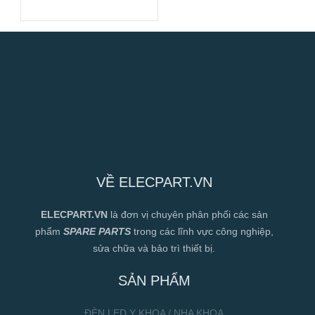
Hiệu Suất Cao
VỀ ELECPART.VN
ELECPART.VN
là đơn vị chuyên phân phối các sản
phẩm
SPARE PARTS
trong các lĩnh vực công nghiệp,
sửa chữa và bảo trì thiết bị.
SẢN PHẨM
ĐÈN LED Y KHOA / NHA KHOA