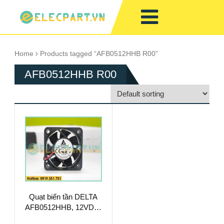
Home
Products tagged “AFB0512HHB R00”
AFB0512HHB R00
Quạt biến tần DELTA
AFB0512HHB, 12VDC,
50x50x15mm