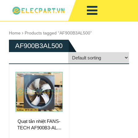
Home
Products tagged “AF900B3AL500”
AF900B3AL500
Quạt tản nhiệt FANS-
TECH AF900B3-AL5-
00, 400VAC, 910mm