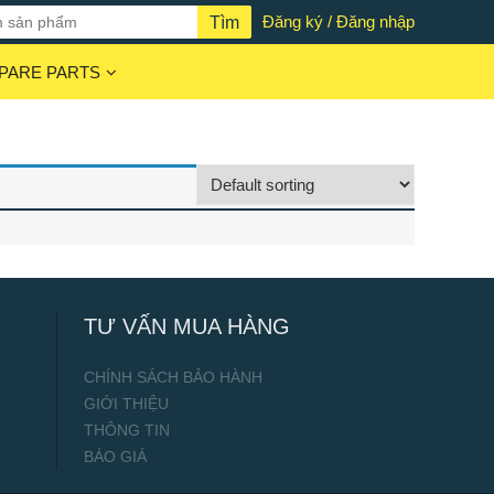
Đăng ký / Đăng nhập
PARE PARTS
TƯ VẤN MUA HÀNG
CHÍNH SÁCH BẢO HÀNH
GIỚI THIỆU
THÔNG TIN
BÁO GIÁ