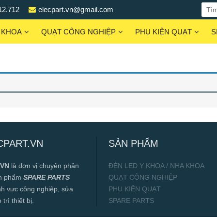
12.712
elecpart.vn@gmail.com
 KHOA
QUẠT CÔNG NGHIỆP
PHỤ KIỆN QUẠT
S
CPART.VN
SẢN PHẨM
.VN
là đơn vị chuyên phân
ĐÈN LED Y KHOA / NHA KHOA
ản phẩm
SPARE PARTS
QUẠT CÔNG NGHIỆP
ĩnh vực công nghiệp, sửa
PHỤ KIỆN QUẠT
rì thiết bị.
SPARE PARTS