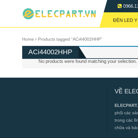
0966.1
ĐÈN LED Y
Home
Products tagged “ACi44002HHP”
ACi44002HHP
No products were found matching your selection.
VỀ ELE
ELECPART
phối các s
trong các l
chữa và bảo t