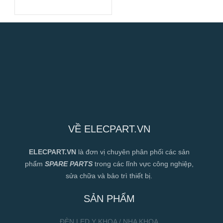
170mm
VỀ ELECPART.VN
ELECPART.VN
là đơn vị chuyên phân phối các sản
phẩm
SPARE PARTS
trong các lĩnh vực công nghiệp,
sửa chữa và bảo trì thiết bị.
SẢN PHẨM
ĐÈN LED Y KHOA / NHA KHOA