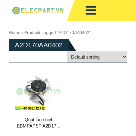
Home
Products tagged “A2D170AA0402”
A2D170AA0402
Quạt tản nhiệt
EBMPAPST A2D170-
AA04-02, 230/400VAC,