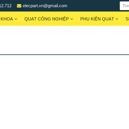
12.712
elecpart.vn@gmail.com
 KHOA
QUẠT CÔNG NGHIỆP
PHỤ KIỆN QUẠT
S