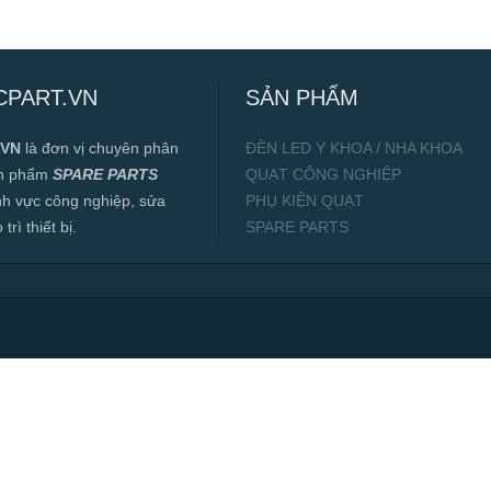
CPART.VN
SẢN PHẨM
.VN
là đơn vị chuyên phân
ĐÈN LED Y KHOA / NHA KHOA
ản phẩm
SPARE PARTS
QUẠT CÔNG NGHIỆP
ĩnh vực công nghiệp, sửa
PHỤ KIỆN QUẠT
rì thiết bị.
SPARE PARTS