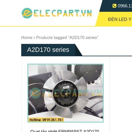
0966.1
ĐÈN LED Y
Home
Products tagged “A2D170 series”
A2D170 series
Quạt tản nhiệt EBMPAPST A2D170-