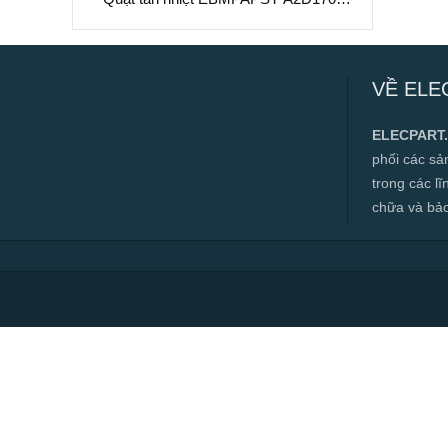
AA04-01, 230/400VAC, 170mm
Quạt tản nhiệt EBMPAPST A2D170-
AA04-01, 230/400VAC, 170mm
VỀ ELE
✅ Hàng mới 100%
✅ Bảo hành 12 tháng
ELECPART
✅ Cam kết đúng hàng chính hãng
phối các s
✅ Hàng luôn có sẵn, đa dạng mặt hàng.
trong các l
chữa và bảo t
✅ Hotline:
0966.112.712
Chính sách đại lý, số lượng lớn, công
trình vui lòng liên hệ để được tư vấn.
Read more