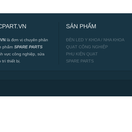
CPART.VN
SẢN PHẨM
.VN
là đơn vị chuyên phân
ĐÈN LED Y KHOA / NHA KHOA
ản phẩm
SPARE PARTS
QUẠT CÔNG NGHIỆP
ĩnh vực công nghiệp, sửa
PHỤ KIỆN QUẠT
rì thiết bị.
SPARE PARTS