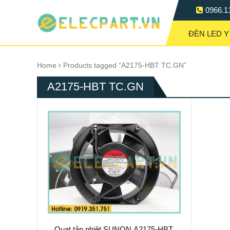
0966.1
ĐÈN LED Y
Home
Products tagged “A2175-HBT TC.GN”
A2175-HBT TC.GN
Quạt tản nhiệt SUNON A2175-HBT,