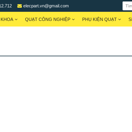
12.712
elecpart.vn@gmail.com
 KHOA
QUẠT CÔNG NGHIỆP
PHỤ KIỆN QUẠT
S