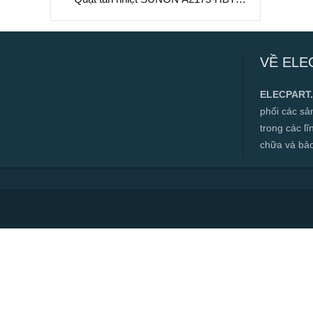
220-240V, 172x151x51mm
Quạt tản nhiệt SUNON A2175-HBT, 220-
240V, 172x151x51mm
VỀ ELE
✅ Hàng mới 100%
✅ Bảo hành 12 tháng
ELECPART
✅ Cam kết đúng hàng chính hãng
phối các s
✅ Hàng luôn có sẵn, đa dạng mặt hàng.
trong các l
chữa và bảo t
✅ Hotline:
0966.112.712
Chính sách đại lý, số lượng lớn, công
trình vui lòng liên hệ để được tư vấn.
Read more