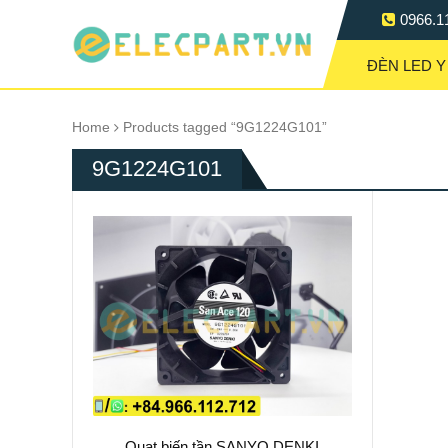
0966.1
ĐÈN LED Y
Home
Products tagged “9G1224G101”
9G1224G101
Quạt biến tần SANYO DENKI