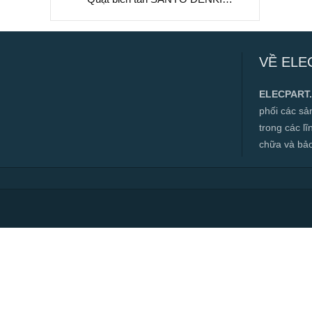
9G1224G101, 24VDC, 120x120x38mm
Quạt biến tần SANYO DENKI
9G1224G101, 24VDC, 120x120x38mm
VỀ ELE
✅ Hàng mới 100%
✅ Bảo hành 12 tháng
ELECPART
✅ Cam kết đúng hàng chính hãng
phối các s
✅ Hàng luôn có sẵn, đa dạng mặt hàng.
trong các l
chữa và bảo t
✅ Hotline:
0966.112.712
Chính sách đại lý, số lượng lớn, công
trình vui lòng liên hệ để được tư vấn.
Read more