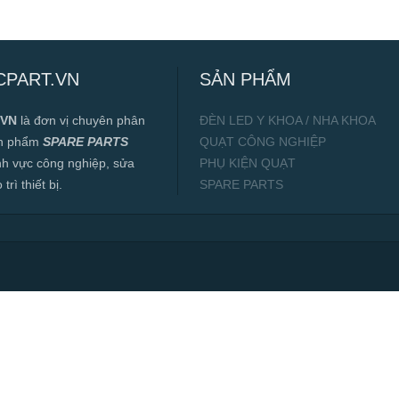
CPART.VN
SẢN PHẨM
.VN
là đơn vị chuyên phân
ĐÈN LED Y KHOA / NHA KHOA
ản phẩm
SPARE PARTS
QUẠT CÔNG NGHIỆP
ĩnh vực công nghiệp, sửa
PHỤ KIỆN QUẠT
rì thiết bị.
SPARE PARTS