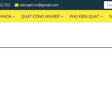
12.712
elecpart.vn@gmail.com
 KHOA
QUẠT CÔNG NGHIỆP
PHỤ KIỆN QUẠT
S