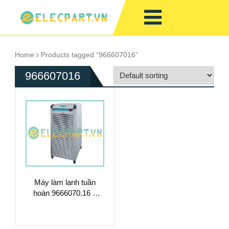
Home
Products tagged “966607016”
966607016
Máy làm lạnh tuần
hoàn 9666070.16 –
Làm Mát Chất Lỏng
Hiệu Suất Cao