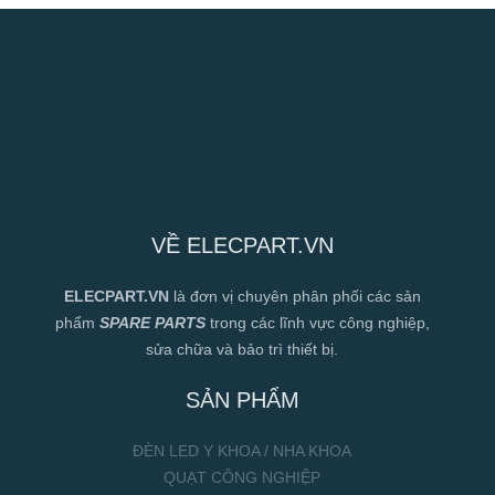
VỀ ELECPART.VN
ELECPART.VN
là đơn vị chuyên phân phối các sản
phẩm
SPARE PARTS
trong các lĩnh vực công nghiệp,
sửa chữa và bảo trì thiết bị.
SẢN PHẨM
ĐÈN LED Y KHOA / NHA KHOA
QUẠT CÔNG NGHIỆP