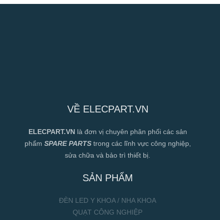
VỀ ELECPART.VN
ELECPART.VN
là đơn vị chuyên phân phối các sản
phẩm
SPARE PARTS
trong các lĩnh vực công nghiệp,
sửa chữa và bảo trì thiết bị.
SẢN PHẨM
ĐÈN LED Y KHOA / NHA KHOA
QUẠT CÔNG NGHIỆP