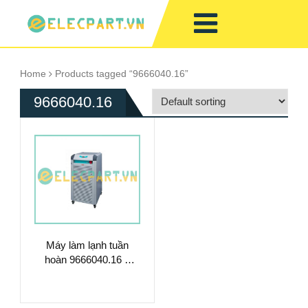
Home
Products tagged “9666040.16”
9666040.16
Máy làm lạnh tuần
hoàn 9666040.16 –
Làm Mát Chất Lỏng
Hiệu Suất Cao