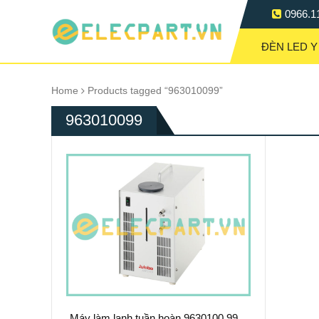
0966.1
ĐÈN LED Y
Home
Products tagged “963010099”
963010099
Máy làm lạnh tuần hoàn 9630100.99 –