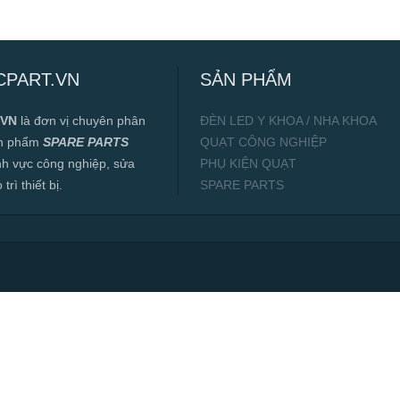
CPART.VN
SẢN PHẨM
.VN
là đơn vị chuyên phân
ĐÈN LED Y KHOA / NHA KHOA
ản phẩm
SPARE PARTS
QUẠT CÔNG NGHIỆP
ĩnh vực công nghiệp, sửa
PHỤ KIỆN QUẠT
rì thiết bị.
SPARE PARTS