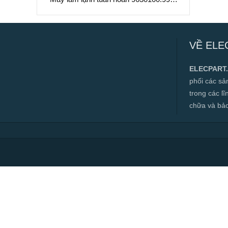
Làm Mát Chất Lỏng Hiệu Suất Cao
Máy làm lạnh tuần hoàn 9630100.99 –
Làm Mát Chất Lỏng Hiệu Suất Cao
VỀ ELE
✅ Hàng mới 100%
✅ Bảo hành 12 tháng
ELECPART
✅ Cam kết đúng hàng chính hãng
phối các s
✅ Hotline:
0966.112.712
trong các l
Chính sách đại lý, số lượng lớn, công
chữa và bảo t
trình vui lòng liên hệ để được tư vấn.
Read more