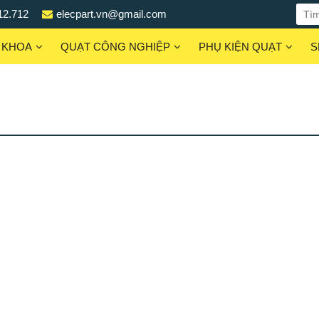
12.712
elecpart.vn@gmail.com
 KHOA
QUẠT CÔNG NGHIỆP
PHỤ KIỆN QUẠT
S