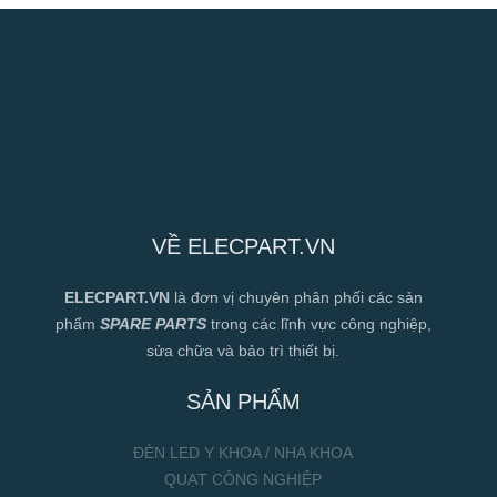
VỀ ELECPART.VN
ELECPART.VN
là đơn vị chuyên phân phối các sản
phẩm
SPARE PARTS
trong các lĩnh vực công nghiệp,
sửa chữa và bảo trì thiết bị.
SẢN PHẨM
ĐÈN LED Y KHOA / NHA KHOA
QUẠT CÔNG NGHIỆP