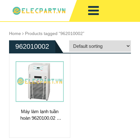
Home
Products tagged “962010002”
962010002
Máy làm lạnh tuần
hoàn 9620100.02 –
Làm Mát Chất Lỏng
Hiệu Suất Cao