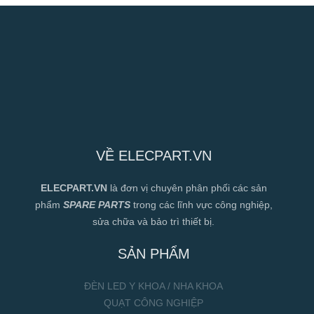
VỀ ELECPART.VN
ELECPART.VN
là đơn vị chuyên phân phối các sản
phẩm
SPARE PARTS
trong các lĩnh vực công nghiệp,
sửa chữa và bảo trì thiết bị.
SẢN PHẨM
ĐÈN LED Y KHOA / NHA KHOA
QUẠT CÔNG NGHIỆP