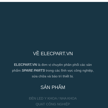
VỀ ELECPART.VN
ELECPART.VN
là đơn vị chuyên phân phối các sản
phẩm
SPARE PARTS
trong các lĩnh vực công nghiệp,
sửa chữa và bảo trì thiết bị.
SẢN PHẨM
ĐÈN LED Y KHOA / NHA KHOA
QUẠT CÔNG NGHIỆP