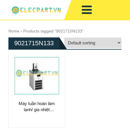
Home
Products tagged “9021715N133”
9021715N133
Máy tuần hoàn làm
lạnh/ gia nhiệt
9021715.N1.33