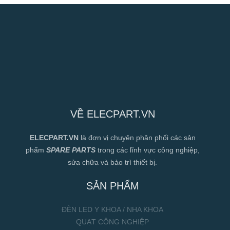
VỀ ELECPART.VN
ELECPART.VN
là đơn vị chuyên phân phối các sản
phẩm
SPARE PARTS
trong các lĩnh vực công nghiệp,
sửa chữa và bảo trì thiết bị.
SẢN PHẨM
ĐÈN LED Y KHOA / NHA KHOA
QUẠT CÔNG NGHIỆP