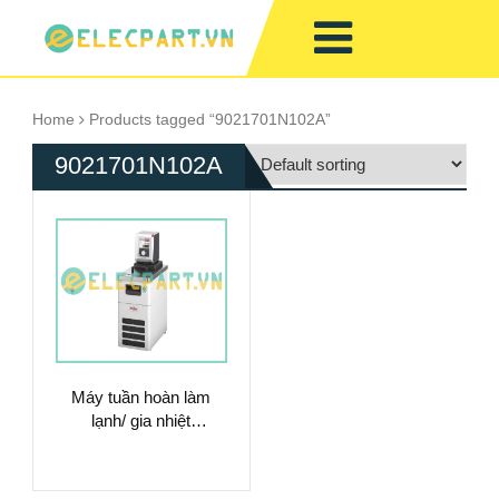
Home
Products tagged “9021701N102A”
9021701N102A
Máy tuần hoàn làm
lạnh/ gia nhiệt
9021701.N1.02.A