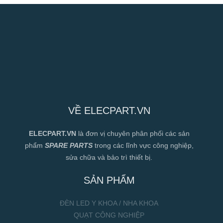
VỀ ELECPART.VN
ELECPART.VN
là đơn vị chuyên phân phối các sản
phẩm
SPARE PARTS
trong các lĩnh vực công nghiệp,
sửa chữa và bảo trì thiết bị.
SẢN PHẨM
ĐÈN LED Y KHOA / NHA KHOA
QUẠT CÔNG NGHIỆP