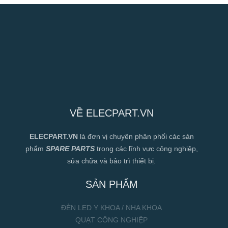
VỀ ELECPART.VN
ELECPART.VN
là đơn vị chuyên phân phối các sản
phẩm
SPARE PARTS
trong các lĩnh vực công nghiệp,
sửa chữa và bảo trì thiết bị.
SẢN PHẨM
ĐÈN LED Y KHOA / NHA KHOA
QUẠT CÔNG NGHIỆP