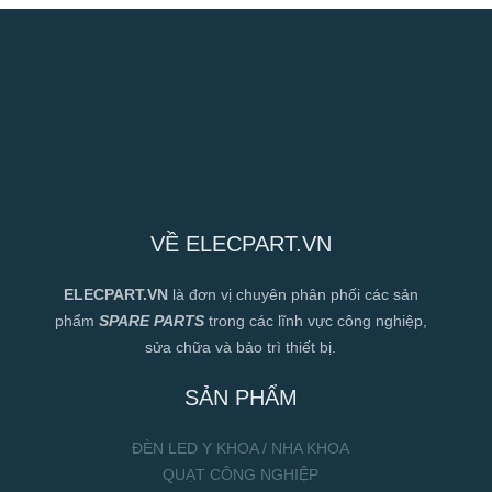
VỀ ELECPART.VN
ELECPART.VN
là đơn vị chuyên phân phối các sản
phẩm
SPARE PARTS
trong các lĩnh vực công nghiệp,
sửa chữa và bảo trì thiết bị.
SẢN PHẨM
ĐÈN LED Y KHOA / NHA KHOA
QUẠT CÔNG NGHIỆP