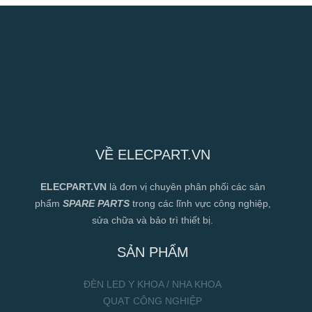
VỀ ELECPART.VN
ELECPART.VN
là đơn vị chuyên phân phối các sản
phẩm
SPARE PARTS
trong các lĩnh vực công nghiệp,
sửa chữa và bảo trì thiết bị.
SẢN PHẨM
ĐÈN LED Y KHOA / NHA KHOA
QUẠT CÔNG NGHIỆP