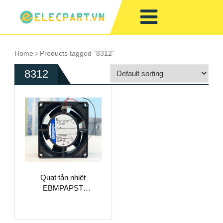
Home
Products tagged “8312”
8312
Quạt tản nhiệt
EBMPAPST
80x80x32mm,
12V/24V/48V